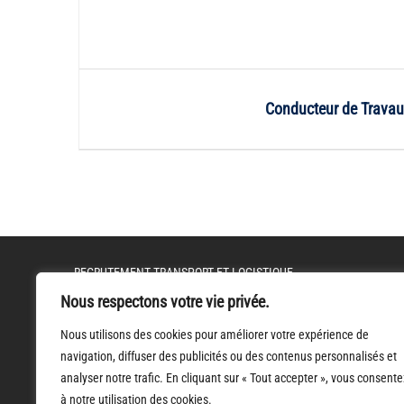
Conducteur de Travau
RECRUTEMENT TRANSPORT ET LOGISTIQUE
RECRUTEMENT INDUSTRIE
Nous respectons votre vie privée.
RECRUTEMENT CONSTRUCTION ET BÂTIMENT
Nous utilisons des cookies pour améliorer votre expérience de
RECRUTEMENT MÉTIERS DE L’ASSURANCE
navigation, diffuser des publicités ou des contenus personnalisés et
analyser notre trafic. En cliquant sur « Tout accepter », vous consente
RECRUTEMENT MÉTIERS DE LA COMPTABILITÉ
à notre utilisation des cookies.